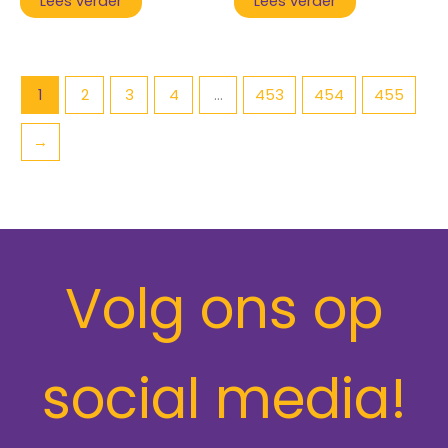
Lees verder
Lees verder
1
2
3
4
...
453
454
455
→
Volg ons op
social media!