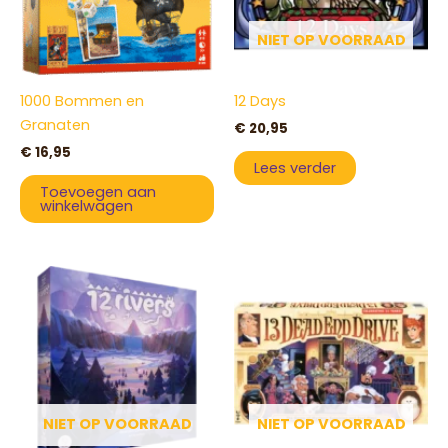
NIET OP VOORRAAD
1000 Bommen en
12 Days
Granaten
€
20,95
€
16,95
Lees verder
Toevoegen aan
winkelwagen
NIET OP VOORRAAD
NIET OP VOORRAAD