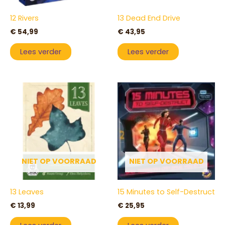
12 Rivers
13 Dead End Drive
€
54,99
€
43,95
Lees verder
Lees verder
NIET OP VOORRAAD
NIET OP VOORRAAD
13 Leaves
15 Minutes to Self-Destruct
€
13,99
€
25,95